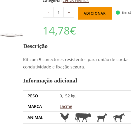
Categoria:
Cercas Elétricas
-
+
Em st
ADICIONAR
14,78
€
Descrição
Kit com 5 conectores resistentes para união de cordas 
condutividade e fixação segura.
Informação adicional
PESO
0,152 kg
MARCA
Lacmé
ANIMAL