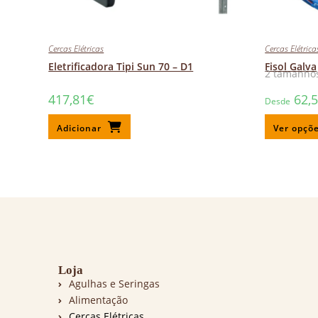
Cercas Elétricas
Cercas Elétrica
Eletrificadora Tipi Sun 70 – D1
Fisol Galva
2 tamanhos
417,81
€
62,
Desde
Adicionar
Ver opçõ
Loja
Agulhas e Seringas
Alimentação
Cercas Elétricas