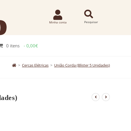
0 itens
0,00€
>
Cercas Elétricas
>
União Corda (Blister 5 Unidades)
dades)