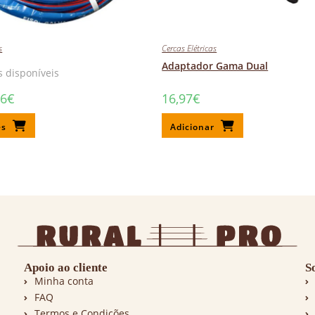
s
Cercas Elétricas
Adaptador Gama Dual
 disponíveis
56
€
16,97
€
es
Adicionar
Apoio ao cliente
S
Minha conta
FAQ
Termos e Condições