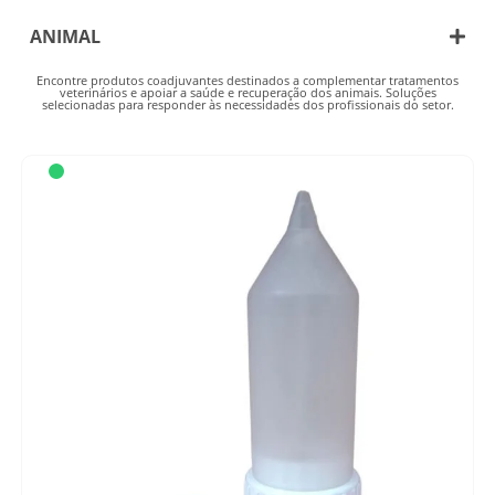
0,5 L
2,5 L
ANIMAL
250 ml
Aves
Encontre produtos coadjuvantes destinados a complementar tratamentos
60 ml
veterinários e apoiar a saúde e recuperação dos animais. Soluções
Bovinos
selecionadas para responder às necessidades dos profissionais do setor.
750 ml
Caprinos
Equinos
Ovinos
Suínos