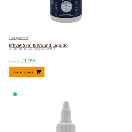
Coadjuvante
Effivet Skin & Wound Líquido
2 tamanhos disponíveis
21,99
€
Desde
Ver opções