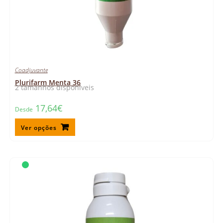
Coadjuvante
Plurifarm Menta 36
2 tamanhos disponíveis
17,64
€
Desde
Ver opções