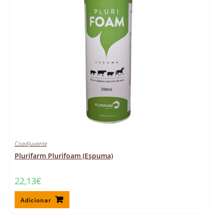
Coadjuvante
Plurifarm Plurifoam (Espuma)
22,13
€
Adicionar