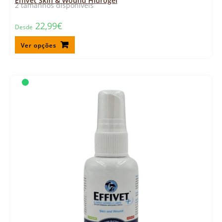
Effivet Skin & Wound Hidrogel
2 tamanhos disponíveis
22,99
€
Desde
Ver opções