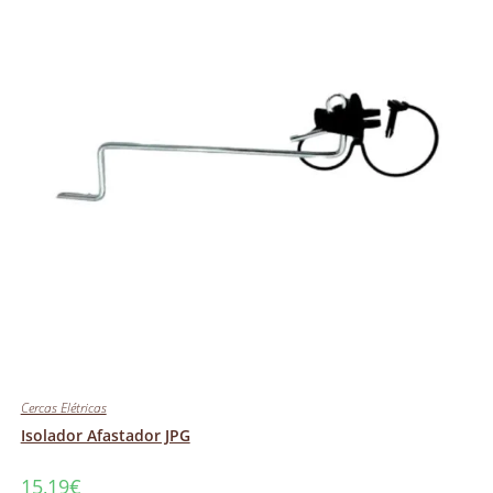
Cercas Elétricas
Isolador Afastador JPG
15,19
€