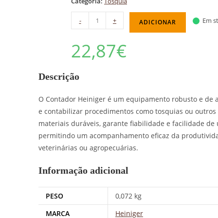
Categoria:
Tosquia
-
+
Em st
ADICIONAR
22,87
€
Descrição
O Contador Heiniger é um equipamento robusto e de al
e contabilizar procedimentos como tosquias ou outros
materiais duráveis, garante fiabilidade e facilidade de
permitindo um acompanhamento eficaz da produtivida
veterinárias ou agropecuárias.
Informação adicional
PESO
0,072 kg
MARCA
Heiniger