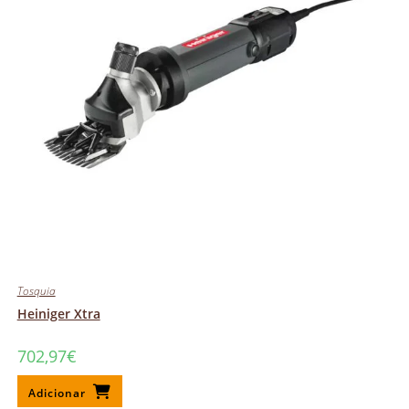
Tosquia
Heiniger Xtra
702,97
€
Adicionar