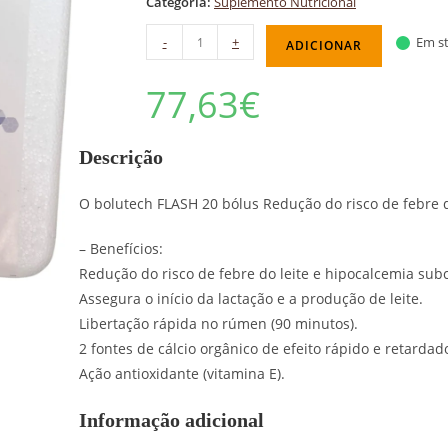
Categoria:
Suplemento Nutricional
-
+
Em st
ADICIONAR
77,63
€
Descrição
O bolutech FLASH 20 bólus Redução do risco de febre d
– Benefícios:
Redução do risco de febre do leite e hipocalcemia subc
Assegura o início da lactação e a produção de leite.
Libertação rápida no rúmen (90 minutos).
2 fontes de cálcio orgânico de efeito rápido e retardad
Ação antioxidante (vitamina E).
Informação adicional