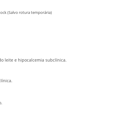
ock (Salvo rotura temporária)
o leite e hipocalcemia subclínica.
línica.
o.