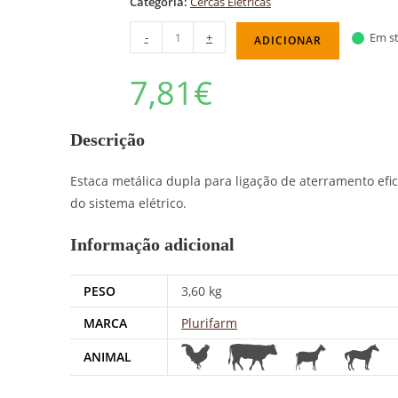
Categoria:
Cercas Elétricas
-
+
Em st
ADICIONAR
7,81
€
Descrição
Estaca metálica dupla para ligação de aterramento ef
do sistema elétrico.
Informação adicional
PESO
3,60 kg
MARCA
Plurifarm
ANIMAL