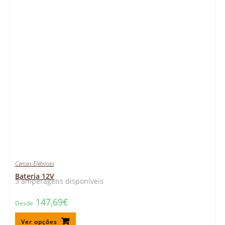
Cercas Elétricas
Bateria 12V
3 amperagens disponíveis
147,69
€
Desde
Ver opções