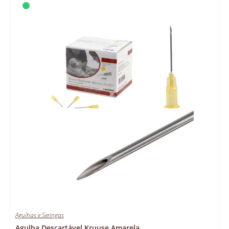
Agulhas e Seringas
Agulha Descartável Kruuse Amarela