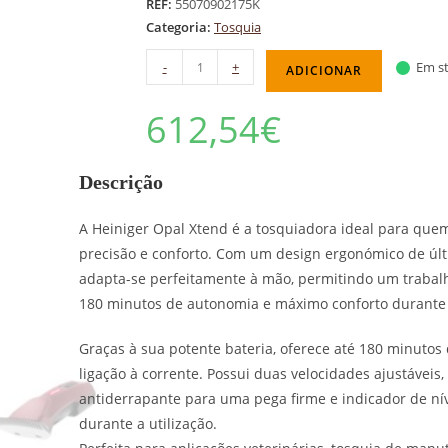
REF:
55070902175K
Categoria:
Tosquia
-
+
Em st
ADICIONAR
612,54
€
Descrição
A Heiniger Opal Xtend é a tosquiadora ideal para que
precisão e conforto. Com um design ergonómico de últ
adapta-se perfeitamente à mão, permitindo um trabalh
180 minutos de autonomia e máximo conforto durante 
Graças à sua potente bateria, oferece até 180 minuto
ligação à corrente. Possui duas velocidades ajustáveis
antiderrapante para uma pega firme e indicador de nív
durante a utilização.