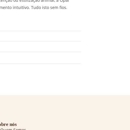
tenção ou estilização animal, a Opal
to intuitivo. Tudo isto sem fios.
obre nós
Quem Somos