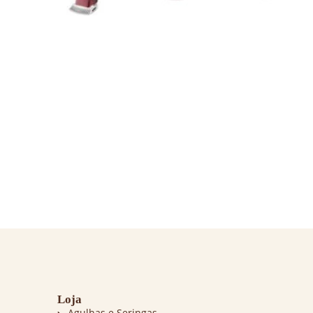
Loja
Agulhas e Seringas