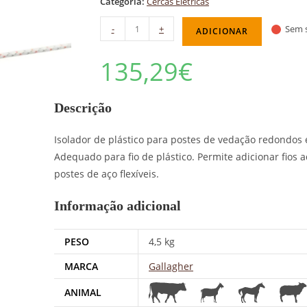
Categoria:
Cercas Elétricas
-
+
Sem s
ADICIONAR
135,29
€
Descrição
Isolador de plástico para postes de vedação redondos e
Adequado para fio de plástico. Permite adicionar fios
postes de aço flexíveis.
Informação adicional
PESO
4,5 kg
MARCA
Gallagher
ANIMAL