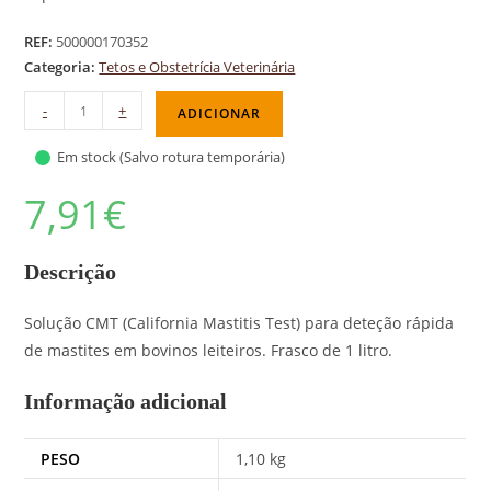
REF:
500000170352
Categoria:
Tetos e Obstetrícia Veterinária
-
+
ADICIONAR
Em stock (Salvo rotura temporária)
7,91
€
Descrição
Solução CMT (California Mastitis Test) para deteção rápida
de mastites em bovinos leiteiros. Frasco de 1 litro.
Informação adicional
PESO
1,10 kg