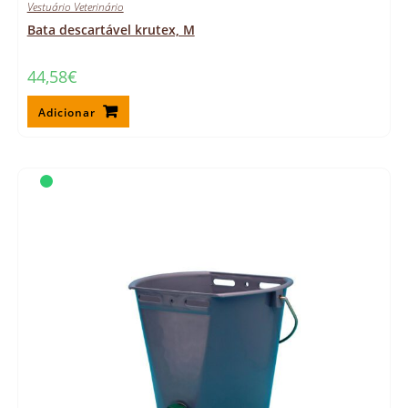
Vestuário Veterinário
Bata descartável krutex, M
44,58
€
Adicionar