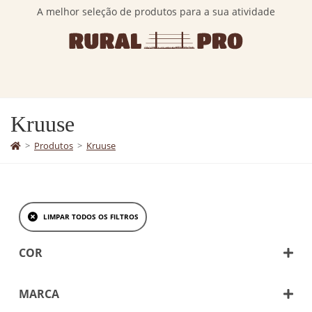
A melhor seleção de produtos para a sua atividade
Kruuse
>
Produtos
>
Kruuse
LIMPAR TODOS OS FILTROS
COR
Amarelo
Azul
MARCA
Beje