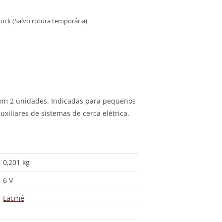
ock (Salvo rotura temporária)
 com 2 unidades. Indicadas para pequenos
iliares de sistemas de cerca elétrica.
0,201 kg
6 V
Lacmé