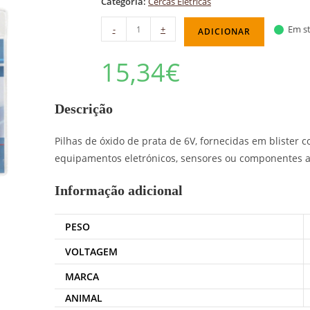
Categoria:
Cercas Elétricas
-
+
Em st
ADICIONAR
15,34
€
Descrição
Pilhas de óxido de prata de 6V, fornecidas em blister
equipamentos eletrónicos, sensores ou componentes aux
Informação adicional
PESO
VOLTAGEM
MARCA
ANIMAL