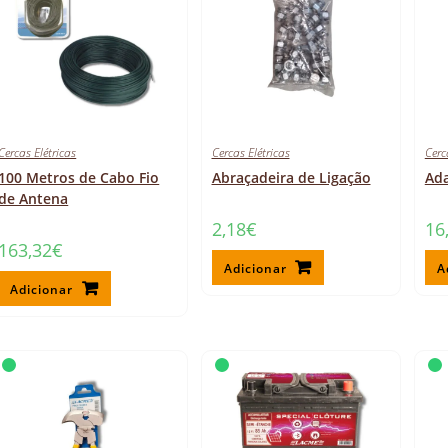
Cercas Elétricas
Cercas Elétricas
Cerc
100 Metros de Cabo Fio
Abraçadeira de Ligação
Ad
de Antena
2,18
€
16
163,32
€
Adicionar
A
Adicionar