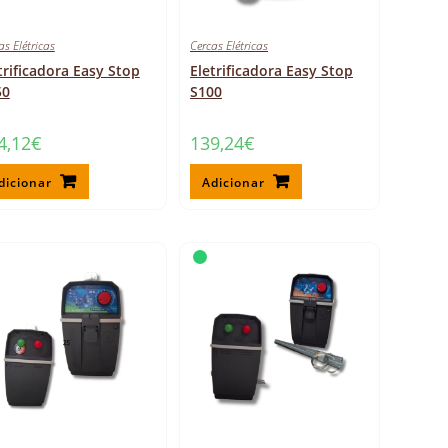
as Elétricas
Cercas Elétricas
trificadora Easy Stop
Eletrificadora Easy Stop
50
S100
4,12
€
139,24
€
dicionar
Adicionar