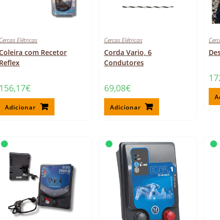
Cercas Elétricas
Cercas Elétricas
Cerc
Coleira com Recetor
Corda Vario, 6
Des
Reflex
Condutores
17
156,17
€
69,08
€
A
Adicionar
Adicionar