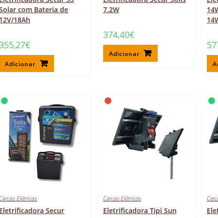
Solar com Bateria de
7.2W
14W
12V/18Ah
14
374,40
€
355,27
€
57
Adicionar
Adicionar
A
Cercas Elétricas
Cercas Elétricas
Cerc
Eletrificadora Secur
Eletrificadora Tipi Sun
Ele