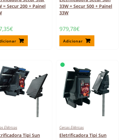
 = Secur 200 + Painel
33W = Secur 500 + Painel
W
33W
7,35
€
979,78
€
dicionar
Adicionar
as Elétricas
Cercas Elétricas
trificadora Tipi Sun
Eletrificadora Tipi Sun