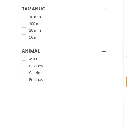
TAMANHO
10 mm
100 m
20 mm
50 m
ANIMAL
Aves
Bovinos
Caprinos
Equinos
Ovinos
Suínos