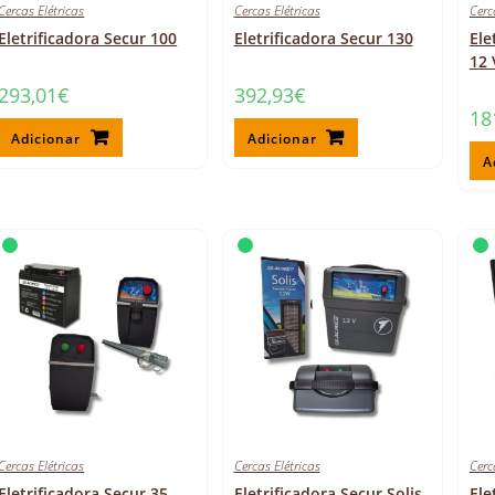
Cercas Elétricas
Cercas Elétricas
Cerc
Eletrificadora Secur 100
Eletrificadora Secur 130
Ele
12 
293,01
€
392,93
€
18
Adicionar
Adicionar
A
Cercas Elétricas
Cercas Elétricas
Cerc
Eletrificadora Secur 35
Eletrificadora Secur Solis
Ele