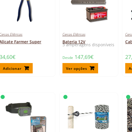
Cercas Elétricas
Cercas Elétricas
Cerc
Alicate Farmer Super
Bateria 12V
Cab
3 amperagens disponíveis
34,60
€
147,69
€
27
Desde
Adicionar
Ver opções
A