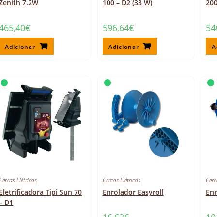
Zenith 7.2W
100 – D2 (33 W)
200
465,40
€
596,64
€
54
Adicionar
Adicionar
A
Cercas Elétricas
Cercas Elétricas
Cerc
Eletrificadora Tipi Sun 70
Enrolador Easyroll
Enr
– D1
16,63
€
10