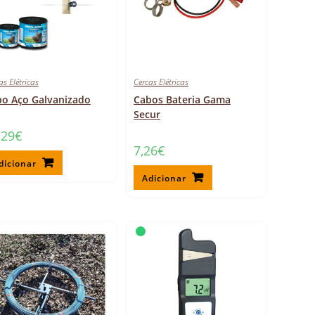
as Elétricas
Cercas Elétricas
o Aço Galvanizado
Cabos Bateria Gama
Secur
,29
€
7,26
€
dicionar
Adicionar