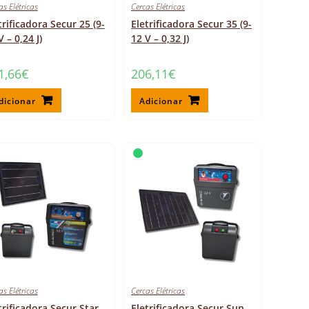
as Elétricas
Cercas Elétricas
trificadora Secur 25 (9-
Eletrificadora Secur 35 (9-
V – 0,24 J)
12 V – 0,32 J)
1,66
€
206,11
€
dicionar
Adicionar
as Elétricas
Cercas Elétricas
trificadora Secur Star
Eletrificadora Secur Sun