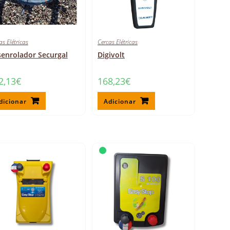
as Elétricas
Cercas Elétricas
enrolador Securgal
Digivolt
2,13
€
168,23
€
dicionar
Adicionar