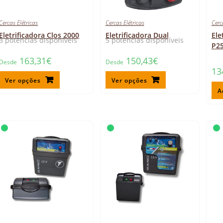
Cercas Elétricas
Cercas Elétricas
Cerc
Eletrificadora Clos 2000
Eletrificadora Dual
Ele
3 potências disponíveis
5 potências disponíveis
P2
163,31
€
150,43
€
Desde
Desde
13
Ver opções
Ver opções
A