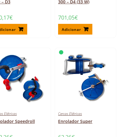
 – D3
300 – D4 (33 W)
0,17
€
701,05
€
dicionar
Adicionar
as Elétricas
Cercas Elétricas
olador Speedroll
Enrolador Super
2,26
€
62,26
€