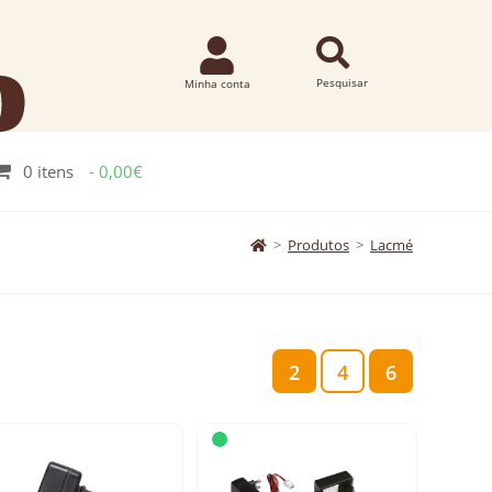
0 itens
0,00€
>
Produtos
>
Lacmé
2
4
6