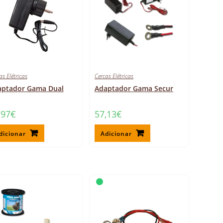
as Elétricas
Cercas Elétricas
aptador Gama Dual
Adaptador Gama Secur
,97
€
57,13
€
dicionar
Adicionar