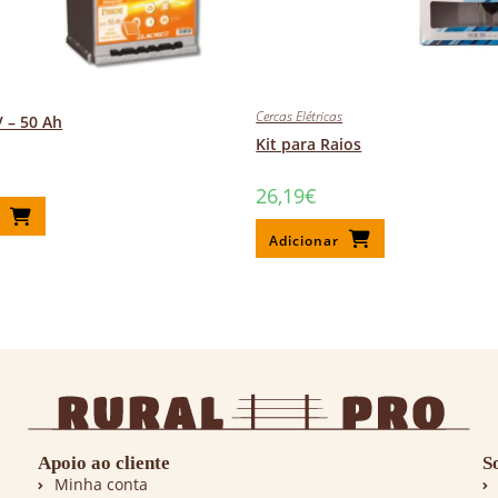
Cercas Elétricas
V – 50 Ah
Kit para Raios
26,19
€
r
Adicionar
Apoio ao cliente
S
Minha conta