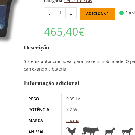
Categoria:
Cercas Elétricas
-
+
Em st
ADICIONAR
465,40
€
Descrição
Sistema autónomo ideal para uso em mobilidade. O pai
carregando a bateria.
Informação adicional
PESO
9,35 kg
POTÊNCIA
7,2 W
MARCA
Lacmé
ANIMAL