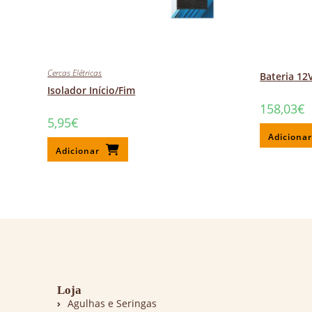
Cercas Elétricas
Bateria 12
Isolador Início/Fim
158,03
€
5,95
€
Adiciona
Adicionar
Loja
Agulhas e Seringas