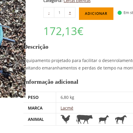
Categoria:
Cercas Elétricas
-
+
Em st
ADICIONAR
172,13
€
Descrição
Equipamento projetado para facilitar o desenrolamen
evitando emaranhamentos e perdas de tempo na mont
Informação adicional
PESO
6,80 kg
MARCA
Lacmé
ANIMAL