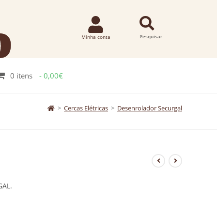
0 itens
0,00€
>
Cercas Elétricas
>
Desenrolador Securgal
GAL.