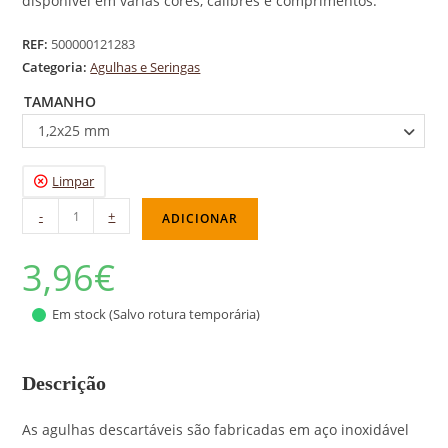
disponível em várias cores, calibres e comprimentos.
REF:
500000121283
Categoria:
Agulhas e Seringas
TAMANHO
1,2x25 mm
Limpar
-
+
ADICIONAR
3,96
€
Em stock (Salvo rotura temporária)
As agulhas descartáveis são fabricadas em aço inoxidável