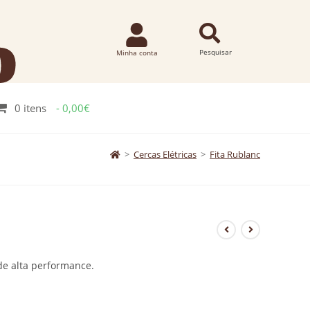
0 itens
0,00€
>
Cercas Elétricas
>
Fita Rublanc
 de alta performance.