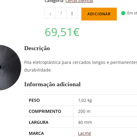
Categoria:
Cercas Elétricas
-
+
Em st
ADICIONAR
69,51
€
Descrição
Fita eletroplástica para cercados longos e permanentes.
durabilidade.
Informação adicional
PESO
1,02 kg
COMPRIMENTO
200 m
LARGURA
40 mm
MARCA
Lacmé