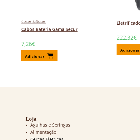
Cercas Elétricas
Eletrificad
Cabos Bateria Gama Secur
222,32
€
7,26
€
Adiciona
Adicionar
Loja
Agulhas e Seringas
Alimentação
Cercas Elétricas