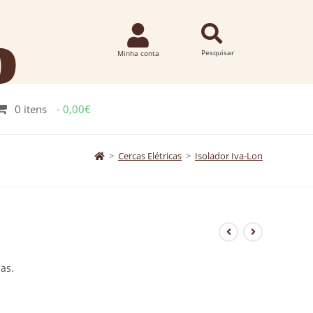
0 itens
0,00€
>
Cercas Elétricas
>
Isolador Iva-Lon
as.