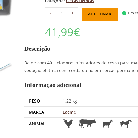
Categoria:
Cercas Elétricas
-
+
Em st
ADICIONAR
41,99
€
Descrição
Balde com 40 isoladores afastadores de rosca para made
vedação elétrica com corda ou fio em cercas permanen
Informação adicional
PESO
1,22 kg
MARCA
Lacmé
ANIMAL