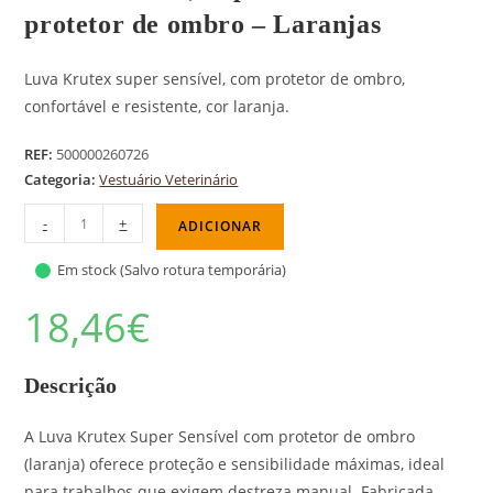
protetor de ombro – Laranjas
Luva Krutex super sensível, com protetor de ombro,
confortável e resistente, cor laranja.
REF:
500000260726
Categoria:
Vestuário Veterinário
-
+
ADICIONAR
Em stock (Salvo rotura temporária)
18,46
€
Descrição
A Luva Krutex Super Sensível com protetor de ombro
(laranja) oferece proteção e sensibilidade máximas, ideal
para trabalhos que exigem destreza manual. Fabricada