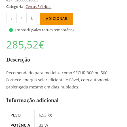
REF:
320000626603
Categoria:
Cercas Elétricas
-
+
ADICIONAR
Em stock (Salvo rotura temporária)
285,52
€
Descrição
Recomendado para modelos como SECUR 300 ou 500.
Fornece energia solar eficiente e fiável, com autonomia
prolongada mesmo em dias nublados.
Informação adicional
PESO
6,53 kg
POTÊNCIA
33 W