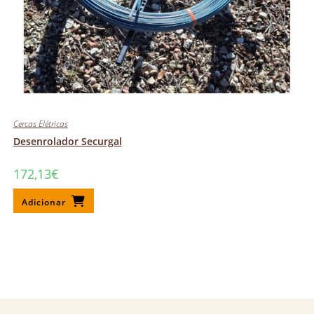
Cercas Elétricas
Desenrolador Securgal
172,13
€
Adicionar