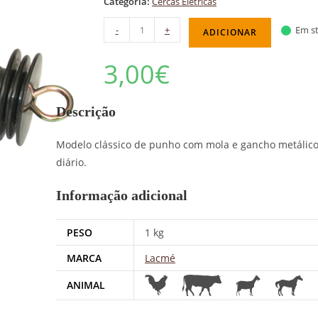
Categoria:
Cercas Elétricas
-
+
Em st
ADICIONAR
3,00
€
Descrição
Modelo clássico de punho com mola e gancho metálico
diário.
Informação adicional
PESO
1 kg
MARCA
Lacmé
ANIMAL