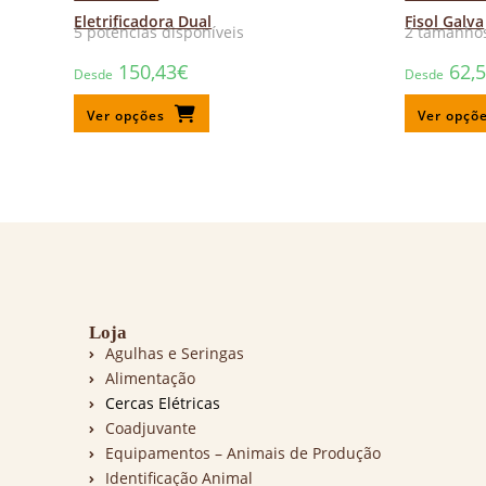
Eletrificadora Dual
Fisol Galva
5 potências disponíveis
2 tamanhos
150,43
€
62,
Desde
Desde
Ver opções
Ver opçõ
Loja
Agulhas e Seringas
Alimentação
Cercas Elétricas
Coadjuvante
Equipamentos – Animais de Produção
Identificação Animal