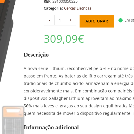
REF:
331000350325
Categoria:
Cercas Elétricas
-
+
Em st
ADICIONAR
309,09
€
Descrição
A nova série Lithium, reconhecível pelo «li» no nome 
passo em frente. As baterias de lítio carregam até trê
tradicionais de chumbo-ácido, armazenam a energia d
consideravelmente mais. Em combinação com painéis so
dispositivos Gallagher Lithium aproveitam ao máximo a 
56% mais leves e, graças ao seu design equilibrado, fác
quem necessita de mover o dispositivo regularmente, 
Informação adicional