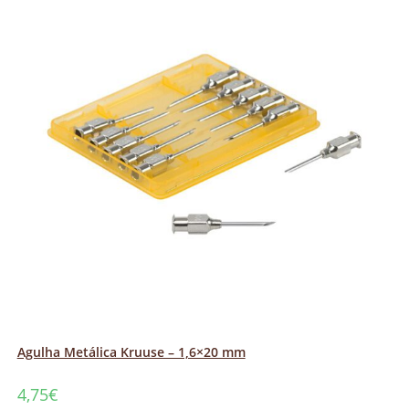
Agulha Metálica Kruuse – 1,6×20 mm
4,75
€