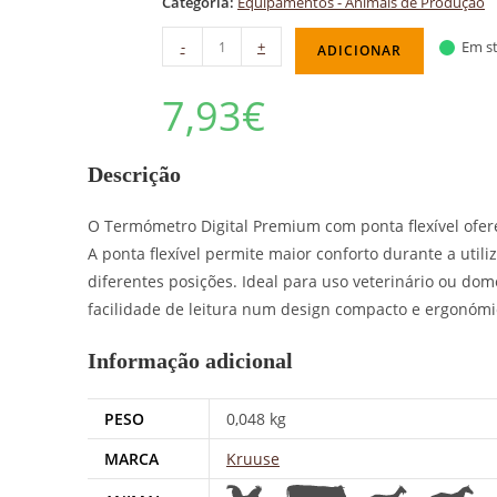
Categoria:
Equipamentos - Animais de Produção
-
+
Em st
ADICIONAR
7,93
€
Descrição
O Termómetro Digital Premium com ponta flexível ofer
A ponta flexível permite maior conforto durante a util
diferentes posições. Ideal para uso veterinário ou domés
facilidade de leitura num design compacto e ergonómi
Informação adicional
PESO
0,048 kg
MARCA
Kruuse