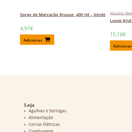
Vestuário Vete
Spray de Marcação Kruuse, 400 ml – Verde
Luvas Krut
4,97
€
15,18
€
Adicionar
Adiciona
Loja
Agulhas e Seringas
Alimentação
Cercas Elétricas
Coadjuvante