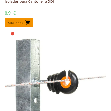
Isolador para Cantoneira XDI
8,91
€
Adicionar