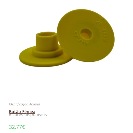
Identificação Animal
Botão Fêmea
6 cores disponíveis
32,77
€