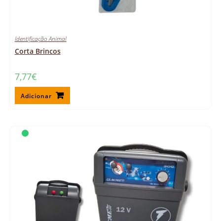
Identificação Animal
Corta Brincos
7,77
€
Adicionar