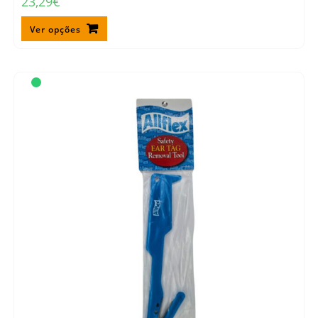
23,29
€
Ver opções