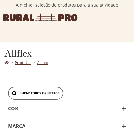
A melhor seleção de produtos para a sua atividade
Allflex
>
Produtos
>
Allflex
LIMPAR TODOS OS FILTROS
COR
Amarelo
Azul
MARCA
Branco